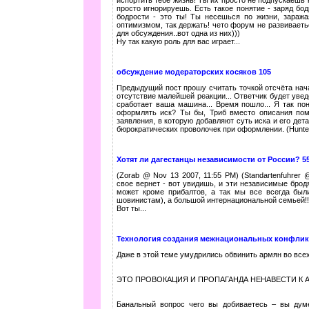
просто игнорируешь. Есть такое понятие - заряд бод
бодрости - это ты! Ты несешься по жизни, зараж
оптимизмом, так держать! чето форум не развиваеть
для обсуждения..вот одна из них)))
Ну так какую роль для вас играет...
обсуждение модераторских косяков 105
Предыдущий пост прошу считать точкой отсчёта нач
отсутствие малейшей реакции... Ответчик будет увед
сработает ваша машина... Время пошло... Я так по
оформлять иск? Ты бы, Триб вместо описания по
заявления, в которую добавляют суть иска и его дет
бюрократических проволочек при оформлении. (Hunter
Хотят ли дагестанцы независимости от России? 5
(Zorab @ Nov 13 2007, 11:55 PM) (Standartenfuhrer
свое вернет - вот увидишь, и эти независимые брод
может кроме прибалтов, а так мы все всегда бы
шовинистам), а большой интернациональной семьей!!!
Вот ты...
Технология создания межнациональных конфлик
Даже в этой теме умудрились обвинить армян во все
ЭТО ПРОВОКАЦИЯ И ПРОПАГАНДА НЕНАВЕСТИ К 
Банальный вопрос чего вы добиваетесь – вы думе