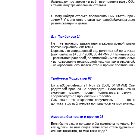
бакилар.ру про армян - и всё , все поверят вам . Об
к таким подстрекательным статьям .
Я могу найдти столько провокационных статей про 
зачем? У меня есть статья как азербайджанцы зах
резали женщин и детей ...
Для Трибунуса 14
Нет тут никакого разжигания межрелигиозной розн
против церковной системы.
Церковь это извращенный вид религиозной организац
(sukhum4anin @ Jul 7 2006, 03:44 PM) 3. На нашем
- разжигание рассовой, религиозной и межнациональ
- использование нецензурной лексики, как в открытой
- оскорбления, обзывательства и прочие проявления 
Требуется Модератор 67
Цитата(Obergefreitor @ Nov 29 2008, 04:59 AM) Сл
родителей просьба не переходить. Если есть что н
смачным матом, прошу использовать личку. 
сопровождаться процентами. Спасибо...
Сам знаю что некрасиво получилось............. н
допускать до публичнова но пришлось не мок иначе....
Америка без нефти и прочее 25
Если бы не лезли не одного бы самолета не упало. И
как дураки, то нам будет легче тоже стать дураками
или ничтожество, то мне тоже надо?