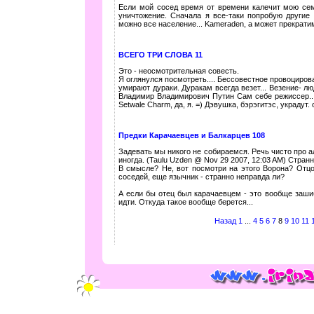
Если мой сосед время от времени калечит мою сем
уничтожение. Сначала я все-таки попробую другие 
можно все население... Kameraden, а может прекратим 
ВСЕГО ТРИ СЛОВА 11
Это - неосмотрительная совесть.
Я оглянулся посмотреть.... Бессовестное провоциро
умирают дураки. Дуракам всегда везет... Везение- лю
Владимир Владимирович Путин Сам себе режиссер...
Setwale Charm, да, я. =) Дэвушка, бэрэгитэс, украдут.
Предки Карачаевцев и Балкарцев 108
Задевать мы никого не собираемся. Речь чисто про 
иногда. (Taulu Uzden @ Nov 29 2007, 12:03 AM) Стран
В смысле? Не, вот посмотри на этого Ворона? Отцо
соседей, еще язычник - странно неправда ли?
А если бы отец был карачаевцем - это вообще заши
идти. Откуда такое вообще берется...
Назад
1
...
4
5
6
7
8
9
10
11