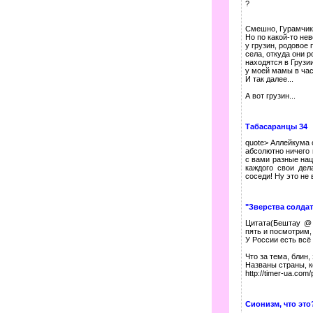
?
Смешно, Гурамчик
Но по какой-то не
у грузин, родовое
села, откуда они р
находятся в Грузии
у моей мамы в час
И так далее...
А вот грузин...
Табасаранцы 34
quote> Аллейкума с
абсолютно ничего 
с вами разные нац
каждого свои дел
соседи! Ну это не 
"Зверства солда
Цитата(Бештау @ 
пять и посмотрим,
У России есть всё
Что за тема, блин,
Названы страны, к
http://timer-ua.com
Сионизм, что это?