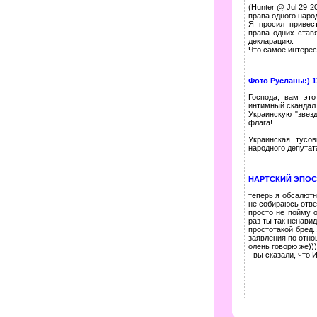
(Hunter @ Jul 29 2
права одного наро
Я просил привест
права одних став
декларацию.
Что самое интересн
Фото Русланы:) 1
Господа, вам эт
интимный скандал
Украинскую "звез
флага!
Украинская тусо
народного депутата
НАРТСКИЙ ЭПОС.К
теперь я обсалютн
не собираюсь отвеч
просто не пойму о
раз ты так ненавид
простотакой бред.
заявления по отно
олень говорю же))
- вы сказали, что 