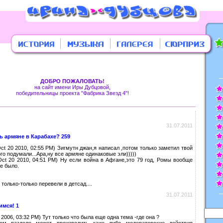
ДОБРО ПОЖАЛОВАТЬ!
на сайт имени Иры Дубцовой,
победительницы проекта "Фабрика Звезд 4"!
31.07.2011
ь армяне в Карабахе? 259
t 20 2010, 02:55 PM) Зигмутн джан,я написал ,потом только заметил твой
го подумали...Ара,ну все армяне одинаковые эли)))))
ct 20 2010, 04:51 PM) Ну если война в Афгане,это 79 год, Ромы вообще
не было.
 только-только перевели в детсад....
31.07.2011
имся! 1
 2006, 03:32 PM) Тут только что была еще одна тема -где она ?
м разделе может производить каие либо модераторские действия