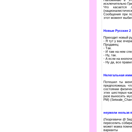
исключительно Гри
Что касается 
(националистическ
Сообщения при по
этот момент выбило
Новые Русские 2
Пpиходит новый py
- Я тyт y вас вчеp
Пpодавец:
- Так.
- И там на нем спе
- Hy, так.
- А если на кнопоч
- Hy да, все пpавил
Нелегальная имм
Потешил ты меня
предположишь чт
состоянии физичес
этих шестерых-ка
разе выносить мус
PM) (Setwale_Char
неужели нельзя 
(Георгевичи @ Sep
переселить собир
может мама помни
варианты