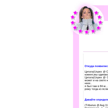
Откуда появилис
Цитата(Uspex @ Oc
комент,мы одинако
Цитата(Uspex @ O
может и на свете 
неее..
я был там в 84-м...
рому тогда из ясли
Давайте определ
(Tribunus @ Aug 11
Напоминаю в это