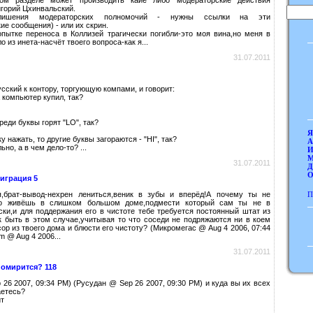
горий Цхинвальский.
лишения модераторских полномочий - нужны ссылки на эти
ие сообщения) - или их скрин.
пытке переноса в Коллизей трагически погибли-это моя вина,но меня в
 из инета-насчёт твоего вопроса-как я...
31.07.2011
сский к контоpy, тоpгyющyю компами, и говоpит:
а компьютеp кyпил, так?
pеди бyквы гоpят "LO", так?
Я
кy нажать, то дpyгие бyквы загоpаются - "HI", так?
А
ьно, а в чем дело-то? ...
И
М
31.07.2011
Д
О
играция 5
,брат-вывод-нехрен лениться,веник в зубы и вперёд!А почему ты не
П
о живёшь в слишком большом доме,подмести который сам ты не в
ки,и для поддержания его в чистоте тебе требуется постоянный штат из
к быть в этом случае,учитывая то что соседи не подряжаются ни в коем
ор из твоего дома и блюсти его чистоту? (Микромегас @ Aug 4 2006, 07:44
m @ Aug 4 2006...
31.07.2011
помирится? 118
 26 2007, 09:34 PM) (Русудан @ Sep 26 2007, 09:30 PM) и куда вы их всех
аетесь?
т