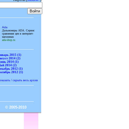
Войти
Ada
Дальномеры ADA. Сервис
сравнения цен в интернет-
магазинах
ada-shop.ru
нварь 2015 (1)
вгуст 2014 (2)
юнь 2014 (1)
ай 2014 (2)
екабрь 2012 (1)
ктябрь 2012 (1)
оказать / скрыть весь архив
© 2005-2010