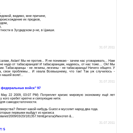
.
ведомой, видимо, мне причине,
 происхождение их предков,
одом,
,
тности в Зугдидском р-не, в Цаиши.
31.07.2011
алам, Aslan! Мы не против... Я не понимаю - зачем нас уговаривать... Нам
не надо от табасаранцев! И табасаранцам, надеюсь, от нас тоже.... Ok! Мы
ии. Табасаранцы - не лезины, лезгины - не табасаранцы! Ничего общего. У
а, свои проблемы... И хвала Всевышнему, что так! Так уж случилось -
в нашей воле!...
31.07.2011
т федеральных войск" 97
May 22 2009, 03:07 PM) Потреплет кризис мировую экономику ещё лет
 у кого хребет крепче и связующие нити.
 для самодостаточности.
 зверства? Ляпнет какой-нибудь Guest и мусолит народ два года.
оторые первыми выйдут из кризиса
/planet/2009/03/20/181357.htmlЦитата(Имхотеп &...
31.07.2011
! 5